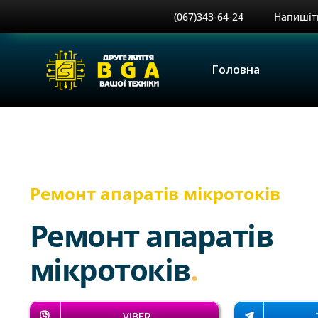
Skip
(067)343-64-24
Напишіт
to
content
Головна
Ремонт апаратів мікротоків
Ремонт апаратів
мікротоків
.
VIBER