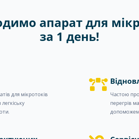
одимо апарат для мікр
за 1 день!
Віднов
тів для мікротоків
Частою про
 легкіську
перегрів м
оти.
допоможемо