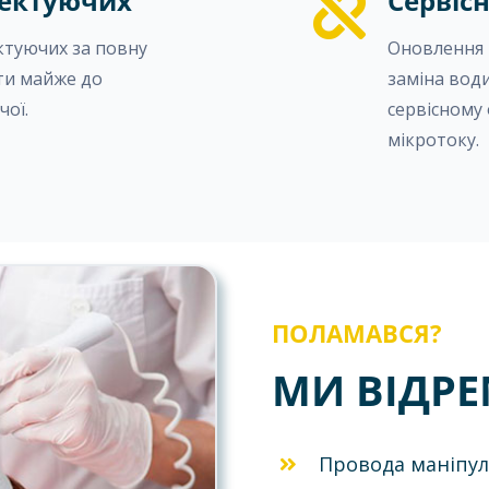
лектуючих
Сервіс
ктуючих за повну
Оновлення 
ти майже до
заміна води
чої.
сервісному
мікротоку.
ПОЛАМАВСЯ?
МИ ВІДР
Провода маніпу