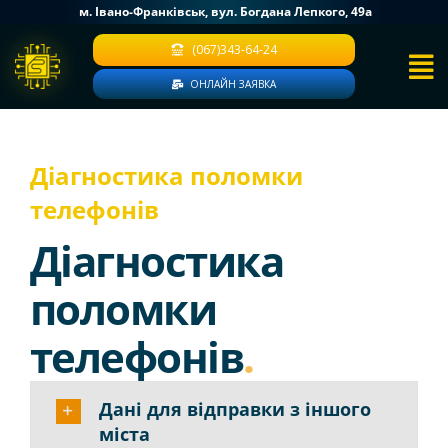
Skip
м. Івано-Франківськ, вул. Богдана Лепкого, 49a
to
(067)343-64-24
content
ОНЛАЙН ЗАЯВКА
Діагностика поломки
телефонів
Діагностика
поломки
телефонів
.
Дані для відправки з іншого
міста