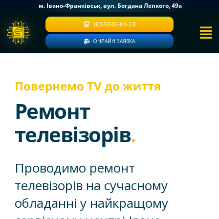
Skip
м. Івано-Франківськ, вул. Богдана Лепкого, 49a
to
(067)343-64-24
content
ОНЛАЙН ЗАЯВКА
Повернемо TV до життя
Ремонт
телевізорів
.
Проводимо ремонт
телевізорів на сучасному
обладанні у найкращому