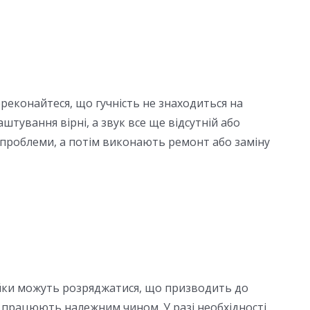
реконайтеся, що гучність не знаходиться на
штування вірні, а звук все ще відсутній або
у проблеми, а потім виконають ремонт або заміну
ейки можуть розряджатися, що призводить до
и працюють належним чином. У разі необхідності