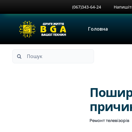
Skip
(067)343-64-24
Напишіт
to
content
Головна
Пошук
...
Пошире
причин
Ремонт телевізорів