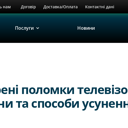
ь нам
Договір
Доставка/Оплата
Контактні дані
Послуги
Новини
ні поломки телевізо
и та способи усунен