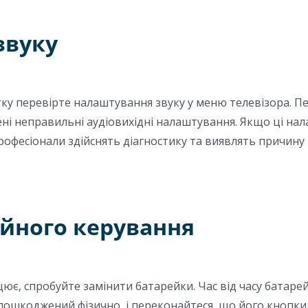
звуку
ку перевірте налаштування звуку у меню телевізора. Пе
ні неправильні аудіовихідні налаштування. Якщо ці нала
 Професіонали здійснять діагностику та виявлять причин
ійного керування
ює, спробуйте замінити батарейки. Час від часу батар
 пошкоджений фізично, і переконайтеся, що його кнопк