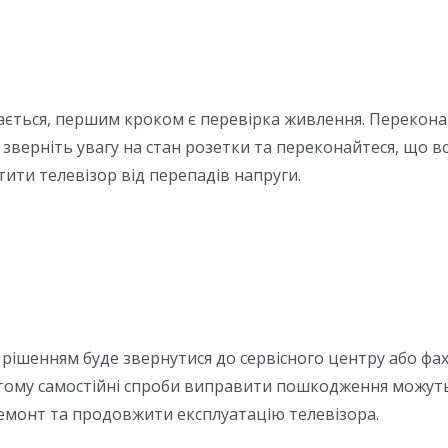
ючається, першим кроком є перевірка живлення. Перекон
зверніть увагу на стан розетки та переконайтеся, що в
ити телевізор від перепадів напруги.
ішенням буде звернутися до сервісного центру або фахі
 тому самостійні спроби виправити пошкодження можуть 
емонт та продовжити експлуатацію телевізора.