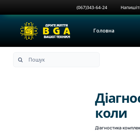
Skip
(067)343-64-24
Напишіт
to
content
Головна
Пошук
...
Діагнос
коли
Діагностика компле