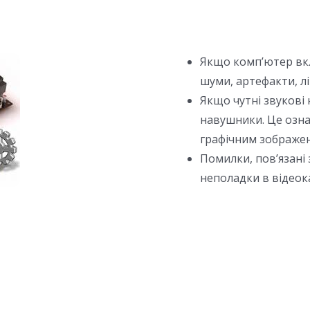
Якщо комп’ютер вкл
шуми, артефакти, лін
Якщо чутні звукові 
навушники. Це означ
графічним зображе
Помилки, пов’язані
неполадки в відеок