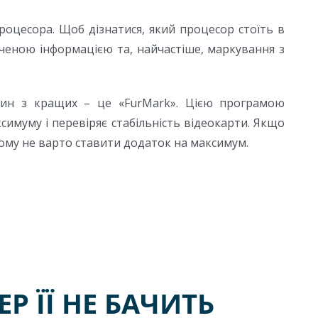
роцесора. Щоб дізнатися, який процесор стоїть в
аченою інформацією та, найчастіше, маркування з
Один з кращих – це «FurMark». Цією програмою
имуму і перевіряє стабільність відеокарти. Якщо
ому не варто ставити додаток на максимум.
Р ЇЇ НЕ БАЧИТЬ