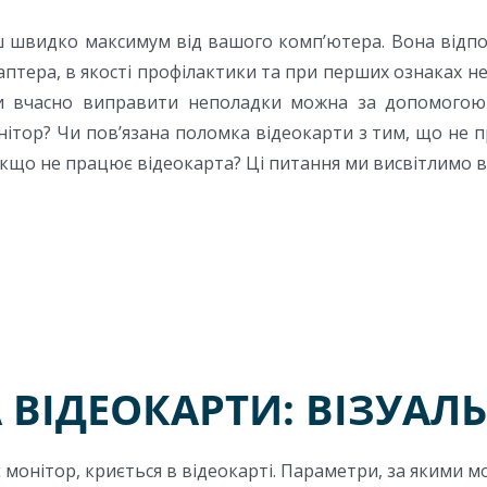
 швидко максимум від вашого комп’ютера. Вона відпов
тера, в якості профілактики та при перших ознаках непра
и вчасно виправити неполадки можна за допомогою в
тор? Чи пов’язана поломка відеокарти з тим, що не пр
що не працює відеокарта? Ці питання ми висвітлимо в д
 ВІДЕОКАРТИ: ВІЗУАЛЬ
монітор, криється в відеокарті. Параметри, за якими мо