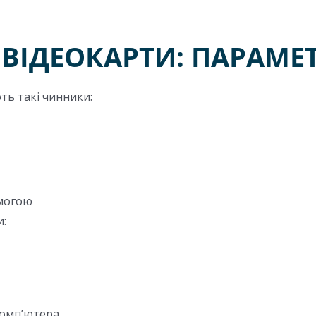
ВІДЕОКАРТИ: ПАРАМЕ
ть такі чинники:
омогою
и:
комп’ютера