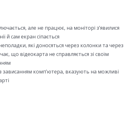
ючається, але не працює, на моніторі з’явилися
ії й сам екран сіпається
неполадки, які доносяться через колонки та через
ає, що відеокарта не справляється зі своїм
нням
 з зависанням комп’ютера, вказують на можливі
арті