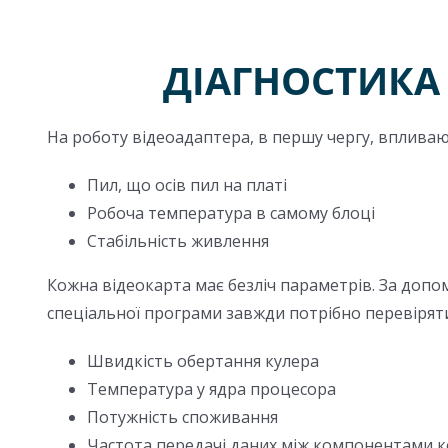
ДІАГНОСТИКА 
На роботу відеоадаптера, в першу чергу, впливаю
Пил, що осів пил на платі
Робоча температура в самому блоці
Стабільність живлення
Кожна відеокарта має безліч параметрів. За доп
спеціальної програми завжди потрібно перевірят
Швидкість обертання кулера
Температура у ядра процесора
Потужність споживання
Частота передачі даних між компонентами 