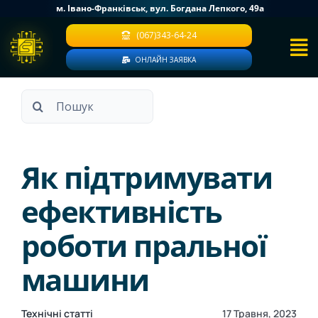
Skip
м. Івано-Франківськ, вул. Богдана Лепкого, 49a
to
(067)343-64-24
content
ОНЛАЙН ЗАЯВКА
Пошук
...
Як підтримувати
ефективність
роботи пральної
машини
Технічні статті
17 Травня, 2023